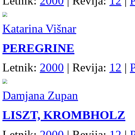
Letnik:
2000
| Revija:
12
|
P
Katarina Višnar
PEREGRINE
Letnik:
2000
| Revija:
12
|
P
Damjana Zupan
LISZT, KROMBHOLZ
Letnik:
2000
| Revija:
12
|
P