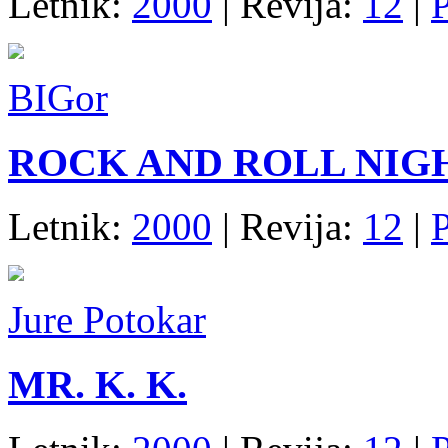
Letnik:
2000
| Revija:
12
|
P
BIGor
ROCK AND ROLL NI
Letnik:
2000
| Revija:
12
|
P
Jure Potokar
MR. K. K.