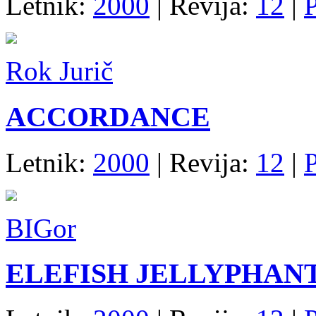
Letnik:
2000
| Revija:
12
|
P
Rok Jurič
ACCORDANCE
Letnik:
2000
| Revija:
12
|
P
BIGor
ELEFISH JELLYPHAN