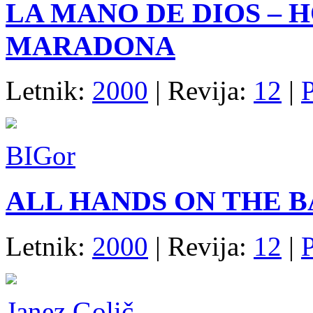
LA MANO DE DIOS – 
MARADONA
Letnik:
2000
| Revija:
12
|
P
BIGor
ALL HANDS ON THE 
Letnik:
2000
| Revija:
12
|
P
Janez Golič