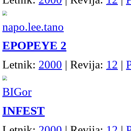
napo.lee.tano
EPOPEYE 2
Letnik:
2000
| Revija:
12
|
P
BIGor
INFEST
Letnik:
2000
| Revija:
12
|
P