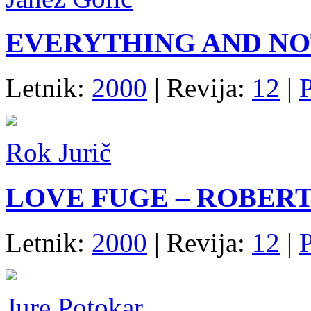
EVERYTHING AND N
Letnik:
2000
| Revija:
12
|
P
Rok Jurič
LOVE FUGE – ROBER
Letnik:
2000
| Revija:
12
|
P
Jure Potokar